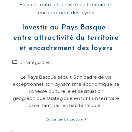
:
Un
Enjeu
Clé
Pour
Investir au Pays Basque :
L’immobilier
Au
entre attractivité du territoire
Pays
Basque
et encadrement des loyers
Post
Uncategorized
category:
Le Pays Basque séduit. Son cadre de vie
exceptionnel, son dynamisme économique, sa
richesse culturelle et sa situation
géographique stratégique en font un territoire
prisé, tant par les habitants que…
Investir
Continuer La Lecture
Au
Pays