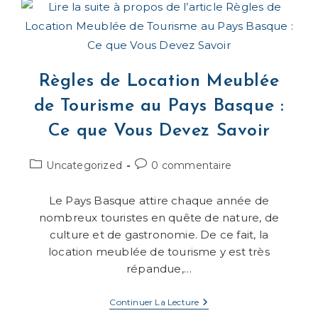
Basque
:
Entre
Attractivité
Du
Territoire
Et
Règles de Location Meublée
Encadrement
Des
de Tourisme au Pays Basque :
Loyers
Ce que Vous Devez Savoir
Post
Commentaires
Uncategorized
0 commentaire
category:
de
la
Le Pays Basque attire chaque année de
publication :
nombreux touristes en quête de nature, de
culture et de gastronomie. De ce fait, la
location meublée de tourisme y est très
répandue,…
Règles
Continuer La Lecture
De