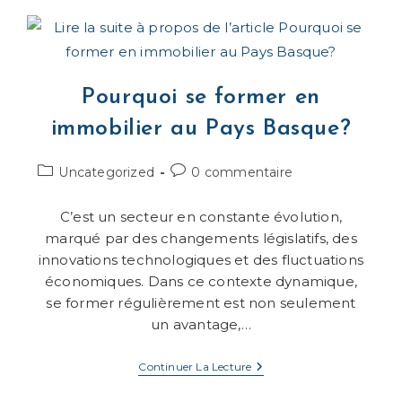
Location
Meublée
De
Tourisme
Au
Pays
Pourquoi se former en
Basque
:
Ce
immobilier au Pays Basque?
Que
Vous
Devez
Post
Commentaires
Uncategorized
0 commentaire
Savoir
category:
de
la
C’est un secteur en constante évolution,
publication :
marqué par des changements législatifs, des
innovations technologiques et des fluctuations
économiques. Dans ce contexte dynamique,
se former régulièrement est non seulement
un avantage,…
Pourquoi
Continuer La Lecture
Se
Former