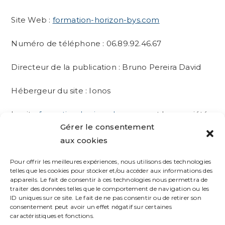
Site Web :
formation-horizon-bys.com
Numéro de téléphone : 06.89.92.46.67
Directeur de la publication : Bruno Pereira David
Hébergeur du site : Ionos
Le site
formation-horizon-bys.com
est la propriété
Gérer le consentement
de Bruno Pereira David. Toute reproduction, totale
aux cookies
ou partielle, est strictement interdite sans
autorisation préalable. Les contenus du site (textes,
Pour offrir les meilleures expériences, nous utilisons des technologies
images, vidéos, etc.) sont protégés par les lois en
telles que les cookies pour stocker et/ou accéder aux informations des
appareils. Le fait de consentir à ces technologies nous permettra de
vigueur sur la propriété intellectuelle. Pour toute
traiter des données telles que le comportement de navigation ou les
question ou réclamation, veuillez nous contacter
ID uniques sur ce site. Le fait de ne pas consentir ou de retirer son
consentement peut avoir un effet négatif sur certaines
par téléphone ou par e-mail.
caractéristiques et fonctions.